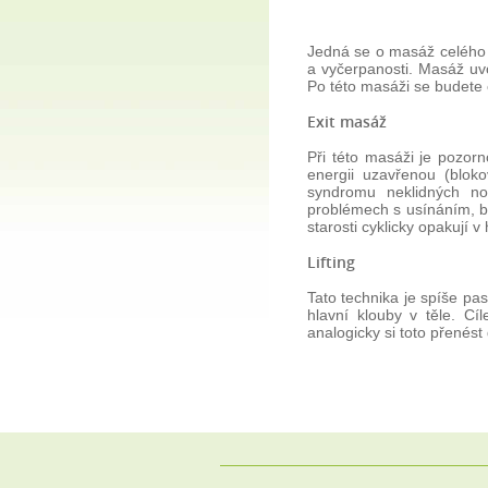
Jedná se o masáž celého 
a vyčerpanosti. Masáž uvo
Po této masáži se budete cít
Exit masáž
Při této masáži je pozor
energii uzavřenou (blok
syndromu neklidných no
problémech s usínáním, b
starosti cyklicky opakují 
Lifting
Tato technika je spíše p
hlavní klouby v těle. Cí
analogicky si toto přenés