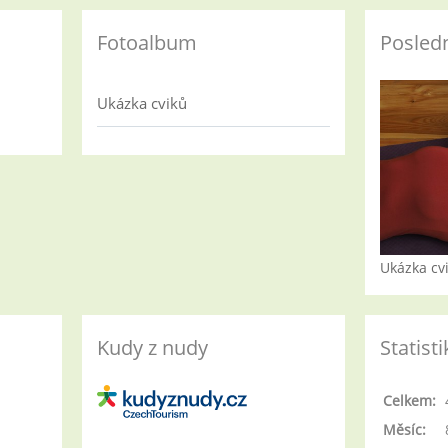
Fotoalbum
Posledn
Ukázka cviků
Ukázka cv
Kudy z nudy
Statisti
Celkem:
Měsíc: