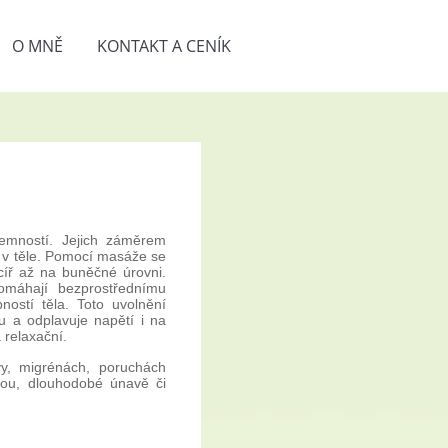
O MNĚ
KONTAKT A CENÍK
emností. Jejich záměrem
e v těle. Pomocí masáže se
cíř až na buněčné úrovni.
omáhají bezprostřednímu
ostí těla. Toto uvolnění
 a odplavuje napětí i na
 relaxační.
vy, migrénách, poruchách
ou, dlouhodobé únavě či