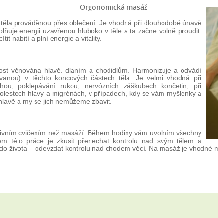
Orgonomická masáž
těla prováděnou přes oblečení. Je vhodná při dlouhodobé únavě
lňuje energii uzavřenou hluboko v těle a ta začne volně proudit.
it nabití a plní energie a vitality.
nost věnována hlavě, dlaním a chodidlům. Harmonizuje a odvádí
ovanou) v těchto koncových částech těla. Je velmi vhodná při
hou, poklepávání rukou, nervózních záškubech končetin, při
olestech hlavy a migrénách, v případech, kdy se vám myšlenky a
v hlavě a my se jich nemůžeme zbavit.
asivním cvičením než masáží. Během hodiny vám uvolním všechny
lem této práce je zkusit přenechat kontrolu nad svým tělem a
t do života – odevzdat kontrolu nad chodem věcí. Na masáž je vhodné m