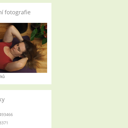
í fotografie
iků
ky
493466
8371