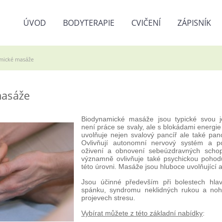
ÚVOD
BODYTERAPIE
CVIČENÍ
ZÁPISNÍK
mické masáže
masáže
Biodynamické masáže jsou typické svou j
není práce se svaly, ale s blokádami energi
uvolňuje nejen svalový pancíř ale také pan
Ovlivňují autonomní nervový systém a p
oživení a obnovení sebeúzdravných schopn
významně ovlivňuje také psychickou pohodu
této úrovni. Masáže jsou hluboce uvolňující a
Jsou účinné především při bolestech hla
spánku, syndromu neklidných rukou a noh
projevech stresu.
Vybírat můžete z této základní nabídky
: