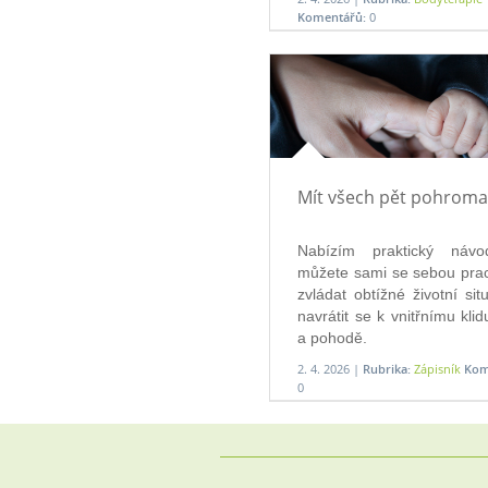
Komentářů:
0
Mít všech pět pohrom
Nabízím praktický návod
můžete sami se sebou prac
zvládat obtížné životní situ
navrátit se k vnitřnímu klid
a pohodě.
2. 4. 2026 |
Rubrika:
Zápisník
Kom
0