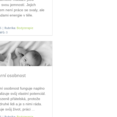
é svou jemností. Jejich
m není práce se svaly, ale
ádami energie v těle.
26 |
Rubrika:
Bodyterapie
ářů:
0
rní osobnost
ní osobnost funguje naplno 
lizuje svůj vlastní potenciál. 
rozeně přátelská, protože 
druhé lidi a je s nimi ráda. 
je svůj život, práci ...
26 |
Rubrika:
Bodyterapie