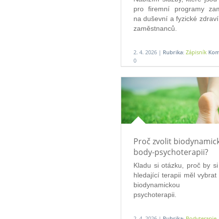
pro firemní programy zam
na duševní a fyzické zdraví 
zaměstnanců. 
2. 4. 2026 |
Rubrika:
Zápisník
Kom
0
Proč zvolit biodynamic
body-psychoterapii?
Kladu si otázku, proč by si
hledající terapii měl vybrat
biodynamickou b
psychoterapii.
2. 4. 2026 |
Rubrika:
Bodyterapie