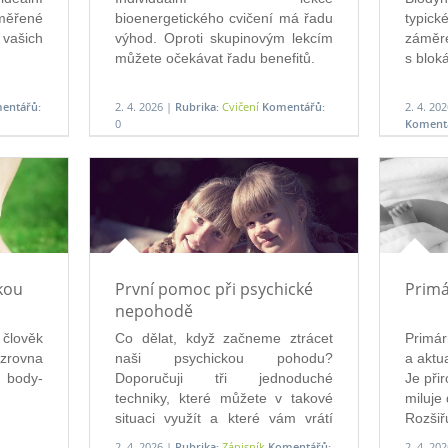
ěřené 
bioenergetického cvičení má řadu
typick
vašich 
výhod. Oproti skupinovým lekcím
záměre
můžete očekávat řadu benefitů.
s blok
entářů:
2. 4. 2026 |
Rubrika:
Cvičení
Komentářů:
2. 4. 20
0
Koment
kou
První pomoc při psychické
Primá
nepohodě
 člověk
Co dělat, když začneme ztrácet
Primár
 zrovna
naši psychickou pohodu?
a aktua
ody-
Doporučuji tři jednoduché
Je při
techniky, které můžete v takové
miluje 
situaci využít a které vám vrátí
Rozšiřu
klid.
2. 4. 2026 |
Rubrika:
Zápisník
Komentářů:
2. 4. 20