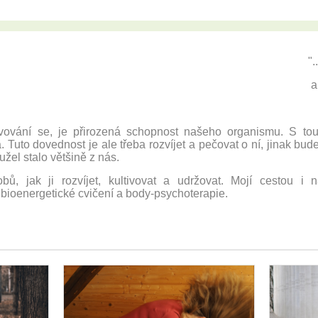
".
a
vování se, je přirozená schopnost našeho organismu. S tou
. Tuto dovednost je ale třeba rozvíjet a pečovat o ní, jinak bu
žel stalo většině z nás.
ů, jak ji rozvíjet, kultivovat a udržovat. Mojí cestou i
ioenergetické cvičení a body-psychoterapie.