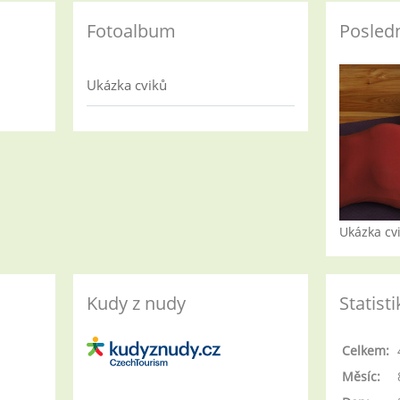
Fotoalbum
Posledn
Ukázka cviků
Ukázka cv
Kudy z nudy
Statisti
Celkem:
Měsíc: