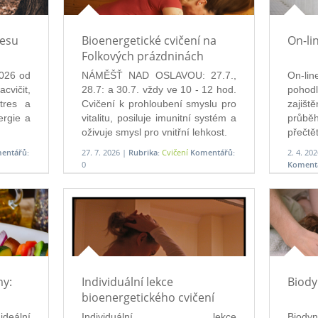
resu
Bioenergetické cvičení na
On-li
Folkových prázdninách
026 od 
NÁMĚŠŤ NAD OSLAVOU: 27.7.,
On-li
vičit, 
28.7: a 30.7. vždy ve 10 - 12 hod.
pohod
res a 
Cvičení k prohloubení smyslu pro
zajišt
rgie a 
vitalitu, posiluje imunitní systém a
průběh
oživuje smysl pro vnitřní lehkost.
přečtět
entářů:
27. 7. 2026 |
Rubrika:
Cvičení
Komentářů:
2. 4. 20
0
Koment
my:
Individuální lekce
Biod
bioenergetického cvičení
deální 
Individuální lekce
Biodyn