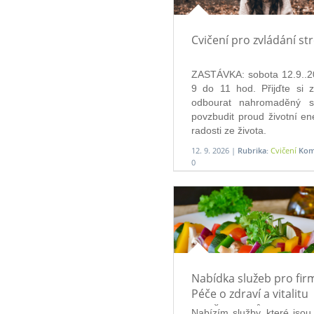
Cvičení pro zvládání st
ZASTÁVKA: sobota 12.9..2
9 do 11 hod. Přijďte si zac
odbourat nahromaděný st
povzbudit proud životní ene
radosti ze života. 
12. 9. 2026 |
Rubrika:
Cvičení
Kom
0
Nabídka služeb pro fir
Péče o zdraví a vitalitu
zaměstnanců
Nabízím služby, které jsou i