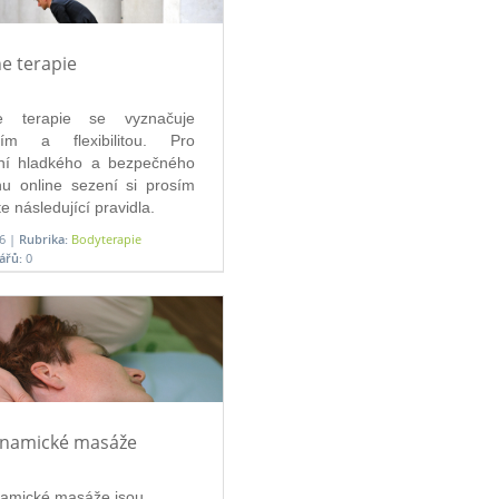
ne terapie
ne terapie se vyznačuje 
lím a flexibilitou. Pro 
ění hladkého a bezpečného 
u online sezení si prosím 
e následující pravidla.
26 |
Rubrika:
Bodyterapie
ářů:
0
ynamické masáže
amické masáže jsou