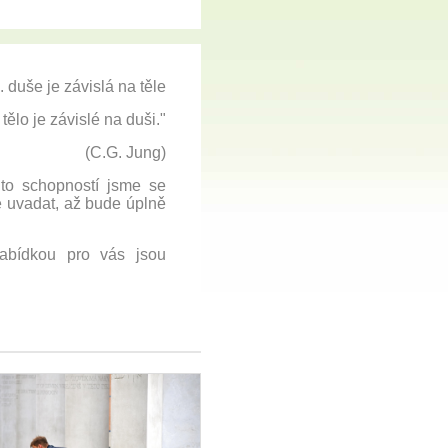
.. duše je závislá na těle
 tělo je závislé na duši."
(C.G. Jung)
to schopností jsme se
de uvadat, až bude úplně
 nabídkou pro vás jsou