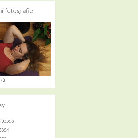
í fotografie
iků
ky
493358
8354