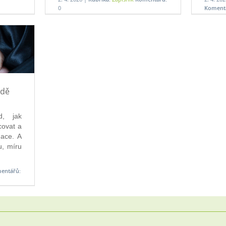
0
Koment
adě
, jak 
ovat a 
ace. A 
u, míru 
entářů: