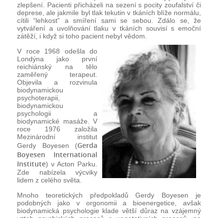
zlepšení. Pacienti přicházeli na sezení s pocity zoufalství či
deprese, ale jakmile byl tlak tekutin v tkáních blíže normálu,
cítili “lehkost” a smíření sami se sebou. Zdálo se, že
vytváření a uvolňování tlaku v tkáních souvisí s emoční
zátěží, i když si toho pacient nebyl vědom.
V roce 1968 odešla do
Londýna jako první
reichiánský na tělo
zaměřený terapeut.
Objevila a rozvinula
biodynamickou
psychoterapii,
biodynamickou
psychologii a
biodynamické masáže. V
roce 1976 založila
Mezinárodní institut
Gerda
Gerdy Boyesen (
Boyesen International
Institute
) v Acton Parku.
Zde nabízela výcviky
lidem z celého světa.
Mnoho teoretických předpokladů Gerdy Boyesen je
podobných jako v orgonomii a bioenergetice, avšak
biodynamická psychologie klade větší důraz na vzájemný