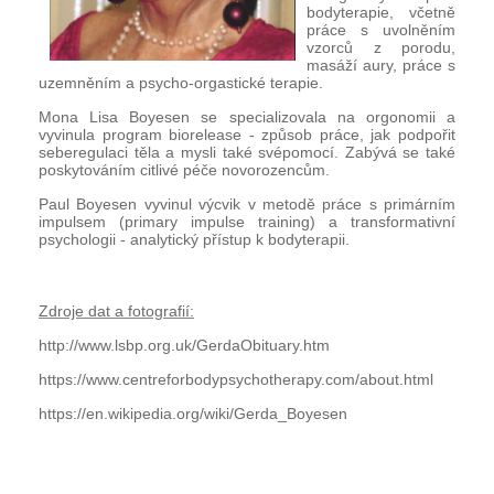
bodyterapie, včetně
práce s uvolněním
vzorců z porodu,
masáží aury, práce s
uzemněním a psycho-orgastické terapie.
Mona Lisa Boyesen se specializovala na orgonomii a
vyvinula program biorelease - způsob práce, jak podpořit
seberegulaci těla a mysli také svépomocí. Zabývá se také
poskytováním citlivé péče novorozencům.
Paul Boyesen vyvinul výcvik v metodě práce s primárním
impulsem (primary impulse training) a transformativní
psychologii - analytický přístup k bodyterapii.
Zdroje dat a fotografií:
http://www.lsbp.org.uk/GerdaObituary.htm
https://www.centreforbodypsychotherapy.com/about.html
https://en.wikipedia.org/wiki/Gerda_Boyesen