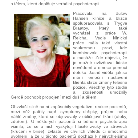
s tělem, která doplňuje verbální psychoterapii.
Pracovala na Bulow
Hansen klinice a blízce
spolupracovala s Trygve
Braatoy, který také
vycházel z práce W.
Reicha. Vedle klinické
práce měla také vlastní
soukromou praxi, kde
kombinovala psychoterapii
a masáže. Zde objevila, že
je možné ovlivňovat lidské
nevědomí a emoce pomocí
doteku. Jasně viděla, jak se
mění emoční nastavení
klienta skrze změny tělesné
pozice. Všechny tyto studie
a zkušenosti umožnily
Gerdě pochopit propojení mezi duší a tělem.
Obzvlášť silně na ni zapůsobily vegetativní reakce pacientů,
mezi něž patřily např. symptomy chřipky, průjem nebo
náhlé změny, které se objevovaly v obličejové tkání (otoky,
zduření). U některých pacientů si během psychoterapie
všimla, že se u nich vyskytují hlasité zvuky ve střevech
(kručení v břiše), zvláště ve chvílích vhledu či emočního
uvolnění, a že u těchto pacientů dochází k nejrychlejšímu