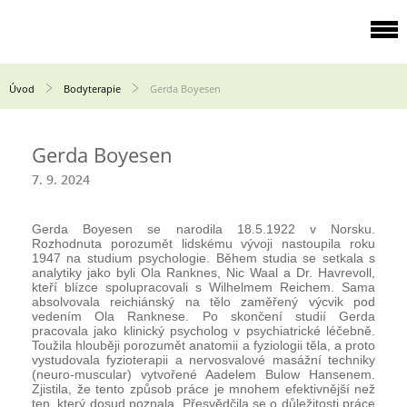
Úvod
Bodyterapie
Gerda Boyesen
Gerda Boyesen
7. 9. 2024
Gerda Boyesen se narodila 18.5.1922 v Norsku.
Rozhodnuta porozumět lidskému vývoji nastoupila roku
1947 na studium psychologie. Během studia se setkala s
analytiky jako byli Ola Ranknes, Nic Waal a Dr. Havrevoll,
kteří blízce spolupracovali s Wilhelmem Reichem. Sama
absolvovala reichiánský na tělo zaměřený výcvik pod
vedením Ola Ranknese. Po skončení studií Gerda
pracovala jako klinický psycholog v psychiatrické léčebně.
Toužila hlouběji porozumět anatomii a fyziologii těla, a proto
vystudovala fyzioterapii a nervosvalové masážní techniky
(neuro-muscular) vytvořené Aadelem Bulow Hansenem.
Zjistila, že tento způsob práce je mnohem efektivnější než
ten, který dosud poznala. Přesvědčila se o důležitosti práce