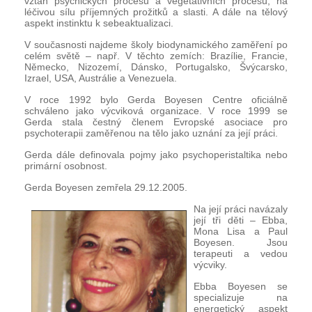
vztah psychických procesů a vegetativních procesů, na
léčivou sílu příjemných prožitků a slasti. A dále na tělový
aspekt instinktu k sebeaktualizaci.
V současnosti najdeme školy biodynamického zaměření po
celém světě – např. V těchto zemích: Brazílie, Francie,
Německo, Nizozemí, Dánsko, Portugalsko, Švýcarsko,
Izrael, USA, Austrálie a Venezuela.
V roce 1992 bylo Gerda Boyesen Centre oficiálně
schváleno jako výcviková organizace. V roce 1999 se
Gerda stala čestný členem Evropské asociace pro
psychoterapii zaměřenou na tělo jako uznání za její práci.
Gerda dále definovala pojmy jako psychoperistaltika nebo
primární osobnost.
Gerda Boyesen zemřela 29.12.2005.
Na její práci navázaly
její tři děti – Ebba,
Mona Lisa a Paul
Boyesen. Jsou
terapeuti a vedou
výcviky.
Ebba Boyesen se
specializuje na
energetický aspekt