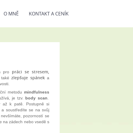
O MNĚ
KONTAKT A CENÍK
práci se stresem,
m pro
zlepšuje spánek
také
a
vosti.
ační metodu
mindfulness
žívá, je tzv.
body scan
.
y až k patě. Postupně si
a a soustředíte se na svůj
 nevšímáte, pozorností se
leže na zádech nebo vsedě s