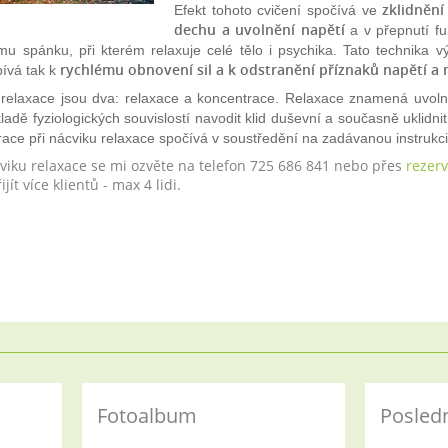
zklidnění
Efekt tohoto cvičení spočívá ve
dechu a uvolnění napětí
a v přepnutí f
u spánku, při kterém relaxuje celé tělo i psychika. Tato technika v
rychlému obnovení sil a k odstranění příznaků napětí a 
pívá tak k
 relaxace jsou dva: relaxace a koncentrace. Relaxace znamená uvolně
adě fyziologických souvislostí navodit klid duševní a současně uklidnit
ace při nácviku relaxace spočívá v soustředění na zadávanou instrukci a
viku relaxace se mi ozvěte na telefon 725 686 841 nebo přes
rezer
ít více klientů - max 4 lidi.
Fotoalbum
Posledn