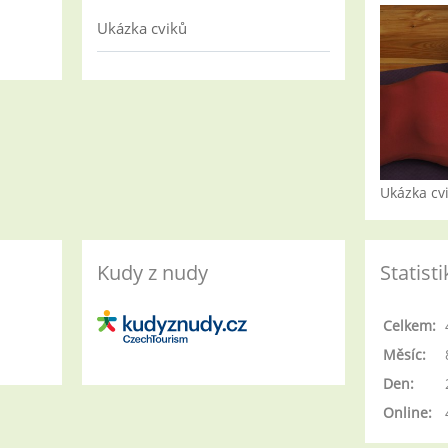
Ukázka cviků
Ukázka cv
Kudy z nudy
Statisti
Celkem:
Měsíc:
Den:
Online: