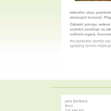
klidového stavu podobném
stresových hormonů. Přis
Základní principy vedené
uvolnění umožňuje na zákl
vnitřních orgánů. Koncentr
Pro konkrétní termín nác
společný termín může přij
Jana Bartková
Brno
725 686 841