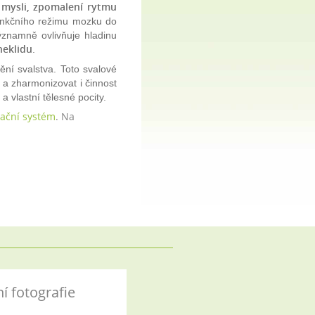
 mysli, zpomalení rytmu
unkčního režimu mozku do
ýznamně ovlivňuje hladinu
neklidu
.
ní svalstva. Toto svalové
 a zharmonizovat i činnost
 vlastní tělesné pocity.
vační systém
. Na
í fotografie