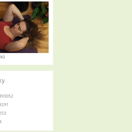
iků
ky
493052
8291
253
4