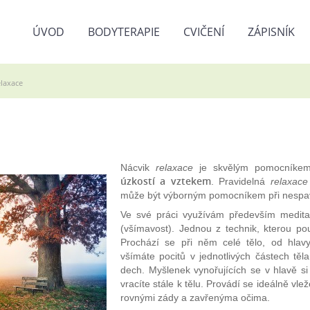
ÚVOD
BODYTERAPIE
CVIČENÍ
ZÁPISNÍK
elaxace
Nácvik
relaxace
je skvělým pomocníke
úzkostí a vztekem
. Pravidelná
relaxace
může být výborným pomocníkem při nespa
Ve své práci využívám především medit
(všímavost). Jednou z technik, kterou pou
Prochází se při něm celé tělo, od hlav
všímáte pocitů v jednotlivých částech těl
dech. Myšlenek vynořujících se v hlavě si
vracíte stále k tělu. Provádí se ideálně v
rovnými zády a zavřenýma očima.