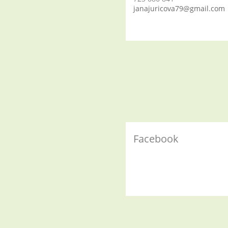
janajuricova79@gmail.com
Facebook