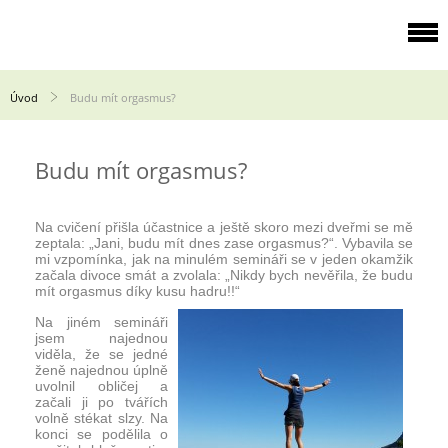
Úvod
Budu mít orgasmus?
Budu mít orgasmus?
Na cvičení přišla účastnice a ještě skoro mezi dveřmi se mě
zeptala: „Jani, budu mít dnes zase orgasmus?“. Vybavila se
mi vzpomínka, jak na minulém semináři se v jeden okamžik
začala divoce smát a zvolala: „Nikdy bych nevěřila, že budu
mít orgasmus díky kusu hadru!!“
Na jiném semináři
jsem najednou
viděla, že se jedné
ženě najednou úplně
uvolnil obličej a
začali ji po tvářích
volně stékat slzy. Na
konci se podělila o