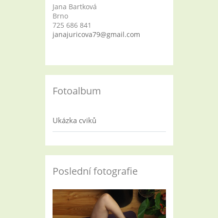
Jana Bartková
Brno
725 686 841
janajuricova79@gmail.com
Fotoalbum
Ukázka cviků
Poslední fotografie