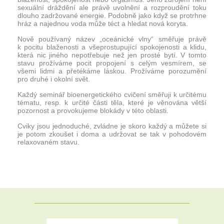
sexuální dráždění ale právě uvolnění a rozproudění toku
dlouho zadržované energie. Podobně jako když se protrhne
hráz a najednou voda může téct a hledat nová koryta.
Nově používaný název „oceánické vlny“ směřuje právě
k pocitu blaženosti a všeprostupující spokojenosti a klidu,
která nic jiného nepotřebuje než jen prosté bytí. V tomto
stavu prožíváme pocit propojení s celým vesmírem, se
všemi lidmi a přetékáme láskou. Prožíváme porozumění
pro druhé i okolní svět.
Každý seminář bioenergetického cvičení směřuji k určitému
tématu, resp. k určité části těla, které je věnována větší
pozornost a provokujeme blokády v této oblasti.
Cviky jsou jednoduché, zvládne je skoro každý a můžete si
je potom zkoušet i doma a udržovat se tak v pohodovém
relaxovaném stavu.