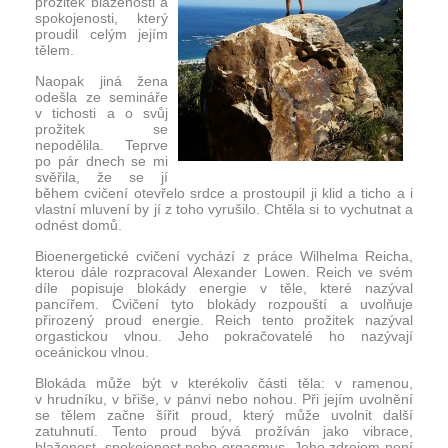
prožitek blaženosti a
spokojenosti, který
proudil celým jejím
tělem.
Naopak jiná žena
odešla ze semináře
v tichosti a o svůj
prožitek se
nepodělila. Teprve
po pár dnech se mi
svěřila, že se jí
během cvičení otevřelo srdce a prostoupil ji klid a ticho a i
vlastní mluvení by jí z toho vyrušilo. Chtěla si to vychutnat a
odnést domů.
Bioenergetické cvičení vychází z práce Wilhelma Reicha,
kterou dále rozpracoval Alexander Lowen. Reich ve svém
díle popisuje blokády energie v těle, které nazýval
pancířem. Cvičení tyto blokády rozpouští a uvolňuje
přirozený proud energie. Reich tento prožitek nazýval
orgastickou vlnou. Jeho pokračovatelé ho nazývají
oceánickou vlnou.
Blokáda může být v kterékoliv části těla: v ramenou,
v hrudníku, v břiše, v pánvi nebo nohou. Při jejím uvolnění
se tělem začne šířit proud, který může uvolnit další
zatuhnutí. Tento proud bývá prožíván jako vibrace,
blaženost, spokojenost nebo orgasmus. Jeho zdrojem není