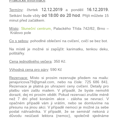
Praktické informace
:
12.12.2019
16.12.2019
.
Termíny
: čtvrtek
a pondělí
od 18:00 do 20 hod
Setkání bude vždy
. Přijít můžete 15
minut před začátkem.
Místo
:
Sluneční centrum
, Palackého Třída 742/82, Brno –
Královo pole
Co s sebou
: pohodlné oblečení na cvičení, cvičí se bez bot.
Na místě je možné si zapůjčit: karimatku, tenkou deku,
polštářky.
Cena jednotlivého večera
: 350 Kč.
Výhodná cena pro páry
: 590 Kč
Rezervace:
Místo si prosím rezervujte předem na mailu:
j
anajuricova79@gmail.com
, nebo na čísle: 725 686 841.
Rezervace je platná po uhrazení ceny cvičení. Detaily pro
platbu vám zašlu mailem. V případě, že byste nemohli
dorazit, dej mi prosím vědět. Pokud rezervaci zrušíte méně
než 7 dní před konáním akce - záloha se nevrací. V
opačném případě vám ji vrátím, nebo se domluvíme na
přesunu na jinou akci. V případě nemoci je možné za sebe
poslat náhradníka. V případě, že se seminář nekoná z
důvodu neúčasti lektora (nemoc), společně sjednáme