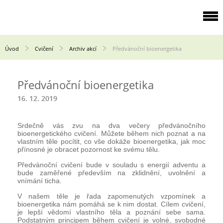
Úvod
Cvičení
Archiv akcí
Předvánoční bioenergetika
Předvánoční bioenergetika
16. 12. 2019
Srdečně vás zvu na dva večery předvánočního
bioenergetického cvičení. Můžete během nich poznat a na
vlastním těle pocítit, co vše dokáže bioenergetika, jak moc
přínosné je obracet pozornost ke svému tělu.
Předvánoční cvičení bude v souladu s energií adventu a
bude zaměřené především na zklidnění, uvolnění a
vnímání ticha.
V našem těle je řada zapomenutých vzpomínek a
bioenergetika nám pomáhá se k nim dostat. Cílem cvičení,
je lepší vědomí vlastního těla a poznání sebe sama.
Podstatným principem během cvičení je volné, svobodné