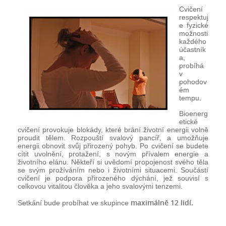
Cvičení
respektuj
e fyzické
možnosti
každého
účastník
a,
probíhá
v
pohodov
ém
tempu.
Bioenerg
etické
cvičení provokuje blokády, které brání životní energii volně
proudit tělem. Rozpouští svalový pancíř, a umožňuje
energii obnovit svůj přirozený pohyb. Po cvičení se budete
cítit uvolnění, protažení, s novým přívalem energie a
životního elánu. Někteří si uvědomí propojenost svého těla
se svým prožíváním nebo i životními situacemi. Součástí
cvičení je podpora přirozeného dýchání, jež souvisí s
celkovou vitalitou člověka a jeho svalovými tenzemi.
maximálně 12 lidí.
Setkání bude probíhat ve skupince