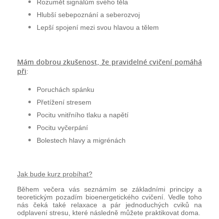
Rozumět signálům svého těla
Hlubší sebepoznání a seberozvoj
Lepší spojení mezi svou hlavou a tělem
Mám dobrou zkušenost, že pravidelné cvičení pomáhá
při
:
Poruchách spánku
Přetížení stresem
Pocitu vnitřního tlaku a napětí
Pocitu vyčerpání
Bolestech hlavy a migrénách
Jak bude kurz probíhat?
Během večera vás seznámím se základními principy a
teoretickým pozadím bioenergetického cvičení. Vedle toho
nás čeká také relaxace a pár jednoduchých cviků na
odplavení stresu, které následně můžete praktikovat doma.