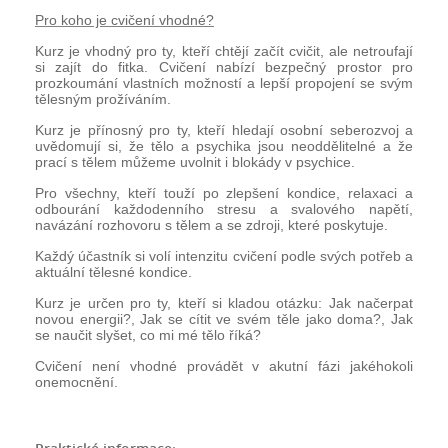
Pro koho je cvičení vhodné?
Kurz je vhodný pro ty, kteří chtějí začít cvičit, ale netroufají
si zajít do fitka. Cvičení nabízí bezpečný prostor pro
prozkoumání vlastních možností a lepší propojení se svým
tělesným prožíváním.
Kurz je přínosný pro ty, kteří hledají osobní seberozvoj a
uvědomují si, že tělo a psychika jsou neoddělitelné a že
prací s tělem můžeme uvolnit i blokády v psychice.
Pro všechny, kteří touží po zlepšení kondice, relaxaci a
odbourání každodenního stresu a svalového napětí,
navázání rozhovoru s tělem a se zdroji, které poskytuje.
Každý účastník si volí intenzitu cvičení podle svých potřeb a
aktuální tělesné kondice.
Kurz je určen pro ty, kteří si kladou otázku: Jak načerpat
novou energii?, Jak se cítit ve svém těle jako doma?, Jak
se naučit slyšet, co mi mé tělo říká?
Cvičení není vhodné provádět v akutní fázi jakéhokoli
onemocnění.