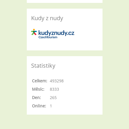
Kudy z nudy
Statistiky
Celkem:
493298
Měsíc:
8333
Den:
265
Online:
1