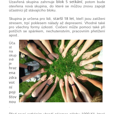
blok 5 setkání
Uzavřená skupina zahrnuje
, potom bude
otevřena nová skupina, do které se můžou znovu zapojit
účastníci již stávajícího bloku.
starší 18 let
Skupina je určena pro lidi,
, kteří jsou zatíženi
stresem, trpí poklesem nálady až depresemi. Vhodné také
pro všechny formy úzkostí. Cvičení může pomoci také při
potížích se spánkem, nechutenstvím, pracovním přetížení
apod..
Úča
st
na
skup
ině
je
hraz
ena
zdra
vot
ní
poji
šťov
nou
.