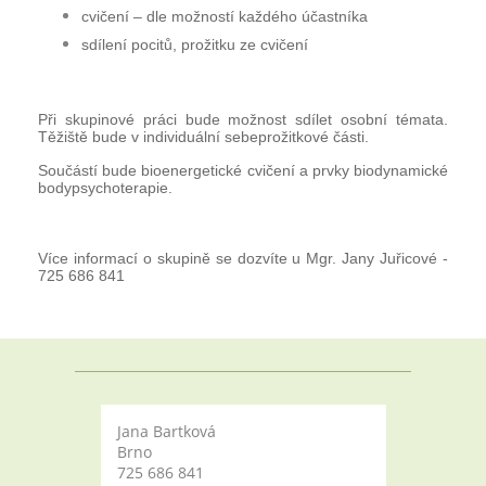
cvičení – dle možností každého účastníka
sdílení pocitů, prožitku ze cvičení
Při skupinové práci bude možnost sdílet osobní témata.
Těžiště bude v individuální sebeprožitkové části.
Součástí bude bioenergetické cvičení a prvky biodynamické
bodypsychoterapie.
Více informací o skupině se dozvíte u Mgr. Jany Juřicové -
725 686 841
Jana Bartková
Brno
725 686 841