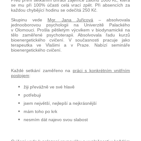
Před první setkáním uhradí zájemce zálohu 1000 Kč, která
se mu při 100% účasti celá vrací zpět. Při absencích za
každou chybějící hodinu se odečítá 250 Kč.
Skupinu vede
Mgr. Jana Juřicová
– absolvovala
jednooborovou psychologii na Univerzitě Palackého
v Olomouci. Prošla pětiletým výcvikem v biodynamické na
tělo zaměřené psychoterapii. Absolvovala řadu kurzů
bioenergetického cvičení. V současnosti pracuje jako
terapeutka ve Vlašimi a v Praze. Nabízí semináře
bioenergetického cvičení.
Každé setkání zaměřeno na
práci s konkrétním vnitřním
postojem
:
žiji převážně ve své hlavě
potřebuji
jsem největší, nejlepší a nejkrásnější
mám toho po krk
nesmím dát najevo svou slabost