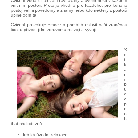
Cvičení vede k nalezení rovnováhy a uvolněnosti v každém
vnitřním postoji. Proto je vhodné pro každého, pro koho je
postoj velmi povědomý a známý nebo kdo některý z postojů
úplně odmítá.
Cvičení provokuje emoce a pomáhá oslovit naši zraněnou
část a přivést ji ke zdravému rozvoji a vývoji.
S
e
t
k
á
n
í
b
u
d
e
p
r
o
b
íhat následovně:
krátká úvodní relaxace