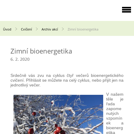
Úvod
Cvičení
Archiv akcí
Zimní bioenergetika
Zimní bioenergetika
6. 2. 2020
Srdečně vás zvu na cyklus čtyř večerů bioenergetického
cvičení. Přihlásit se můžete na celý cyklus, nebo přijít jen na
jednotlivý večer.
V našem
těle je
řada
zapome
nutých
vzpomín
ek a
bioenerg
etika