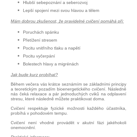
Hlubší sebepoznání a seberozvoj
Lepší spojení mezi svou hlavou a tělem
Mám dobrou zkušenost, že pravidelné cvičení pomáhá při:
Poruchách spánku
Přetížení stresem
Pocitu vnitřního tlaku a napětí
Pocitu vyčerpání
Bolestech hlavy a migrénách
Jak bude kurz probíhat?
Během večera vás krátce seznámím se základními principy
a teoretickým pozadím bioenergetického cvičení. Následně
nás čeká relaxace a pár jednoduchých cviků na odplavení
stresu, které následně můžete praktikovat doma.
Cvičení respektuje fyzické možnosti každého účastníka,
probíhá v pohodovém tempu.
Cvičení není vhodné provádět v akutní fázi jakéhokoli
onemocnění.