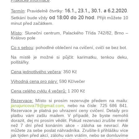
Praktické informace
:
16.1., 23.1., 30.1. a 6.2.2020
Termín
: Pravidelně čtvrtky:
.
od 18:00 do 20 hod
Setkání bude vždy
. Přijít můžete 10
minut před začátkem.
Místo
:
Sluneční centrum
, Palackého Třída 742/82, Brno –
Královo pole
Co s sebou
: pohodlné oblečení na cvičení, cvičí se bez bot.
Na místě je možné si půjčit: karimatku, tenkou deku,
polštářky.
Cena jednotlivého večera
: 350 Kč
Výhodná cena pro páry:
590 Kč/večer
Cena celého cyklu 4 večerů:
1 200 Kč
Rezervace:
Místo si prosím rezervujte předem na mailu:
janajuricova79@gmail.com
, nebo na čísle: 725 686 841.
Rezervace je platná po uhrazení ceny cvičení. Detaily pro
platbu vám zašlu mailem. V případě, že byste nemohli
dorazit, dej mi prosím vědět. Pokud rezervaci zrušíte méně
než 7 dní před konáním akce - záloha se nevrací. Ale
můžete za sebe poslat náhradníka. Zrušíte-li přihlášku více
jak týden před akcí, zálohu vám vrátím, nebo se domluvíme