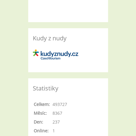
Kudy z nudy
Statistiky
Celkem:
493727
Měsíc:
8367
Den:
237
Online:
1