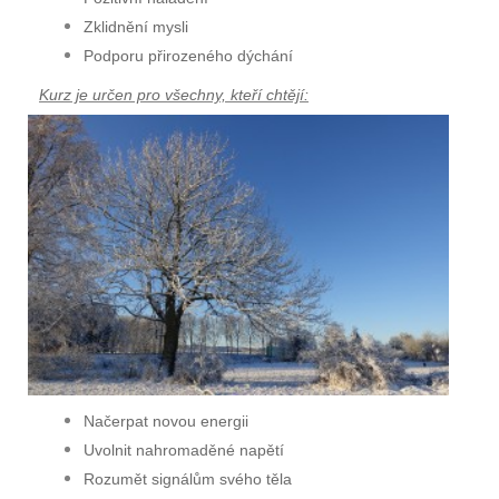
Zklidnění mysli
Podporu přirozeného dýchání
Kurz je určen pro všechny, kteří chtějí:
Načerpat novou energii
Uvolnit nahromaděné napětí
Rozumět signálům svého těla