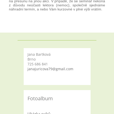
na přesunu na jinou akci. V případě, že se seminář nekoná
z důvodu neúčasti lektora (nemoc), společně sjednáme
náhradní termín, a nebo Vám kurzovné v plné výši vrátím.
Jana Bartková
Brno
725 686 841
janajuricova79@gmail.com
Fotoalbum
Ukázka cviků