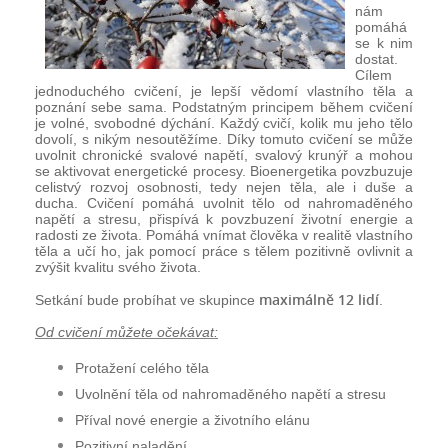
nám
pomáhá
se k nim
dostat.
Cílem
jednoduchého cvičení, je lepší vědomí vlastního těla a
poznání sebe sama. Podstatným principem během cvičení
je volné, svobodné dýchání. Každý cvičí, kolik mu jeho tělo
dovolí, s nikým nesoutěžíme. Díky tomuto cvičení se může
uvolnit chronické svalové napětí, svalový krunýř a mohou
se aktivovat energetické procesy. Bioenergetika povzbuzuje
celistvý rozvoj osobnosti, tedy nejen těla, ale i duše a
ducha. Cvičení pomáhá uvolnit tělo od nahromaděného
napětí a stresu, přispívá k povzbuzení životní energie a
radosti ze života. Pomáhá vnímat člověka v realitě vlastního
těla a učí ho, jak pomocí práce s tělem pozitivně ovlivnit a
zvýšit kvalitu svého života.
maximálně 12 lidí
Setkání bude probíhat ve skupince
.
Od cvičení můžete očekávat:
Protažení celého těla
Uvolnění těla od nahromaděného napětí a stresu
Příval nové energie a životního elánu
Pozitivní naladění