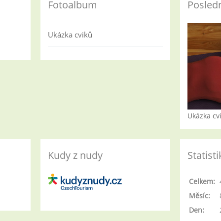
Fotoalbum
Posledn
Ukázka cviků
Ukázka cv
Kudy z nudy
Statisti
Celkem:
Měsíc:
Den: