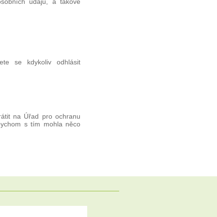
osobních údajů, a takové
e se kdykoliv odhlásit
átit na Úřad pro ochranu
bychom s tím mohla něco