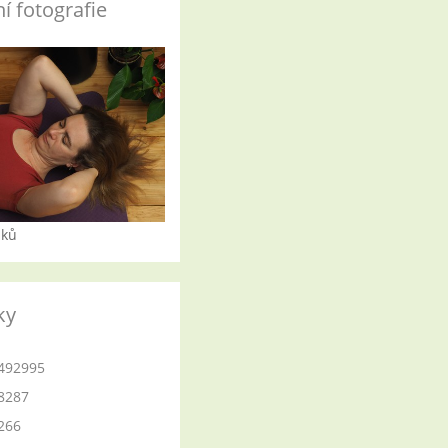
í fotografie
iků
ky
492995
8287
266