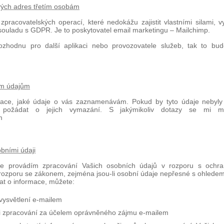
vých adres třetím osobám
 zpracovatelských operací, které nedokážu zajistit vlastními silami, 
v souladu s GDPR. Je to poskytovatel email marketingu – Mailchimp.
zhodnu pro další aplikaci nebo provozovatele služeb, tak to bud
ím údajům
mace, jaké údaje o vás zaznamenávám. Pokud by tyto údaje nebyly
 požádat o jejich vymazání. S jakýmikoliv dotazy se mi m
m
bními údaji
 že provádím zpracování Vašich osobních údajů v rozporu s och
rozporu se zákonem, zejména jsou-li osobní údaje nepřesné s ohledem 
dat o informace, můžete:
vysvětlení e-mailem
ti zpracování za účelem oprávněného zájmu e-mailem