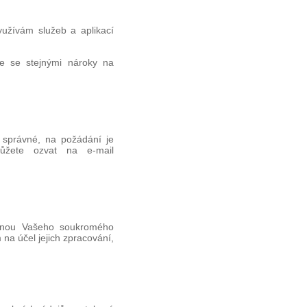
využívám služeb a aplikací
e se stejnými nároky na
 správné, na požádání je
ůžete ozvat na e-mail
ranou Vašeho soukromého
na účel jejich zpracování,