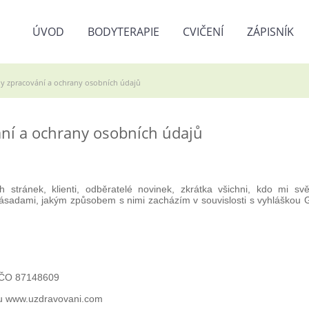
ÚVOD
BODYTERAPIE
CVIČENÍ
ZÁPISNÍK
y zpracování a ochrany osobních údajů
ní a ochrany osobních údajů
h stránek, klienti, odběratelé novinek, zkrátka všichni, kdo mi sv
sadami, jakým způsobem s nimi zacházím v souvislosti s vyhláškou
 IČO 87148609
ku
www.uzdravovani.com