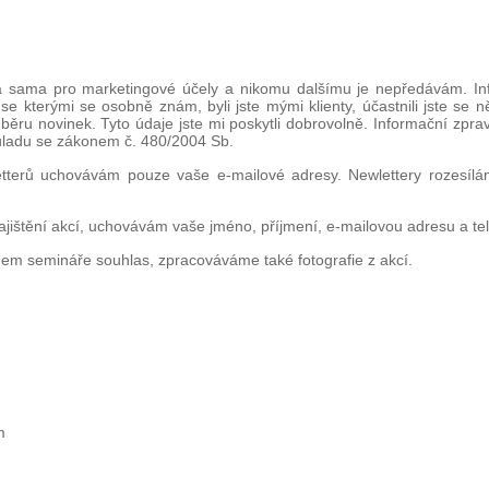
já sama pro marketingové účely a nikomu dalšímu je nepředávám. I
e kterými se osobně znám, byli jste mými klienty, účastnili jste se 
 odběru novinek. Tyto údaje jste mi poskytli dobrovolně. Informační zpr
ladu se zákonem č. 480/2004 Sb.
etterů uchovávám pouze vaše e-mailové adresy. Newlettery rozesílám
ajištění akcí, uchovávám vaše jméno, příjmení, e-mailovou adresu a tel
hem semináře souhlas, zpracováváme také fotografie z akcí.
m