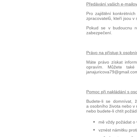
Předávání vašich e-mailo
Pro zajištění konkrétních
zpracovatelů, kteří jsou 
Pokud se v budoucnu ro
zabezpečení.
Právo na přístup k osobn
Máte právo získat infor
opravím. Můžete také
janajuricova79@gmail.co
Pomoc při nakládání s oso
Budete-li se domnívat,
a osobního života nebo v 
nebo budete-li chtít požá
mě vždy požádat o 
vznést námitku pro