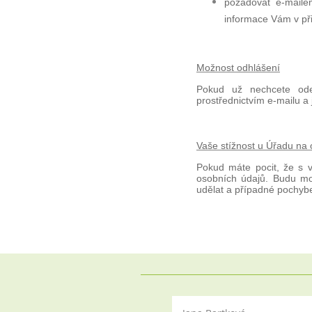
požadovat e-maile
informace Vám v při
Možnost odhlášení
Pokud už nechcete ode
prostřednictvím e-mailu a 
Vaše stížnost u Úřadu na
Pokud máte pocit, že s 
osobních údajů. Budu m
udělat a případné pochybe