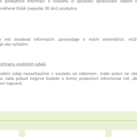
m poskytnutí informací o rozsahu či způsobu zpracování Vašich 
měřené lhůtě (nejvýše 30 dní) poskytnu
 mě dostávat informační zpravodaje o mých seminářích, můžet
já vás vyřadím.
 ochranu osobních údajů
vašimi údaji nezacházíme v souladu se zákonem, máte právo se obr
oc ráda pokud nejprve budete o tomto podezření informovat mě, a
ní napravit.