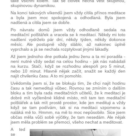
také všichni kolem. Tak se člověk nechá vést skupinou, 
skupinovou dynamikou.
Na konci takových víkendů jsem vždy cítila přínos meditace 
a byla jsem moc spokojená a odhodlaná. Byla jsem 
nadšená a cítila jsem se dobře. 
Po návratu domů jsem vždy odhodlaně sedala na 
meditační polštářek a vracela se k meditaci. Někdy mi toto 
nadšení vydrželo pár dní, někdy týden, někdy dokonce 
měsíc. Ale postupně vždy sláblo, až nakonec úplně 
vyprchalo a já se nechala rozptylovat jinými lákadly.
Až jsem jednoho dne potkala jednu ženu a ta mi poradila - 
není nutné vždy sedat na celou hodinu - jak nás nabádali 
na kurzu. Stačí, když se rozhodnu alespoň pro 5 minut, 
nebo 10 minut. Hlavně nějak začít, snažit se každý den 
najít chvilenku času. A to mi pomohlo.
Uvědomila jsem si, že se blokuju tím, že chci najít hodinu 
času a tak nemedituji vůbec. Rovnou se zmíním o dalším 
bloku a tím byla rada meditačních učitelů, že k meditaci je 
dobré mít vyčleněné klidné místo, mít tam ten meditační 
polštářek a tak mít prostě prostor, kde jen medituji a vždy 
když se tam podívám, tak si na meditaci vzpomenu a 
naláká mě to. Hmmm, na mě to moc nepůsobilo. Sice jsem 
občas měla vůči sobě výčitky, že tam nesedám. Ale nějak 
jsem měla problém se přemoci, všeho nechat a meditovat.
A ted 
se 