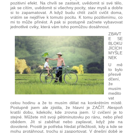
pozitivní efekt. Na chvíli se zastavit, uvědomit si své tělo, 
jak se cítím, uvědomit si všechny pocity, stav mysli a dobře 
si to zapamatovat. A když budu chtít začít cvičit doma, 
vrátím se nejdříve k tomuto pocitu. K tomu pozitivnímu, co 
mi to může přinést. A pak si postupně začnete vybavovat 
jednotlivé cviky, která vám toho pomůžou dosáhnout.
ZBAVT
E SE 
BLOKU
JÍCÍCH 
MYŠLE
NEK
U mě 
to bylo 
přesvě
dčení, 
že 
musím 
medito
vat 
celou hodinu a že to musím dělat na konkrétním místě. 
Postupně jsem ale zjistila, že hlavní je ZAČÍT. Alespoň 
kratší dobu, kdekoliv, kde zrovna jsem. U cvičení je to 
stejné. Můžete mít svoji pětiminutovku po ránu, nebo před 
obědem. Jít si zaběhat nebo zaplavat, když jste na 
dovolené. Prostě je potřeba hledat příležitosti, kdy a kde se 
mohu protáhnout, trochu si zasportovat. V dnešní době je 