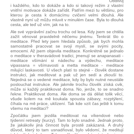
Obdivuj
i každého, kdo to dokáže a kdo si takový režim z vlastní 
vnitřní motivace dokáže zařídit. Patřím mezi tu většinu, pro 
kterou je cesta k domácímu cvičení velmi dlouhá. Ale 
vlastně nyní už můžu mluvit v minulém čase. Byla to dlouhá 
cesta, ale teď už vím, jak na to.
Ale své vyprávění začnu trochu od lesa. Kdy jsem se chtěla 
zažít věnovat pravidelně něčemu jinému. Tenkrát šlo o 
meditace. Před lety jsem hledala způsob, jak bych mohla 
samostatně pracovat se svojí myslí, se svými pocity, 
emocemi. Až jsem objevila meditace. Konkrétně se jednalo 
o meditace v theravádové tradici, jmenují se anapanasati - 
meditace všímání si nádechu a výdechu, meditace 
vipassana = všímavosti a metta meditace - meditace 
milující laskavosti. U všech platí to stejné - člověk dostane 
instrukci, jak meditovat a pak už jen sedí a zkouší to. 
Nejedná se o vedené meditace, kdy by bylo nutné neustále 
poslouchat instrukce. Ale jakmile trochu člověk získá cvik, 
může si každý praktikovat doma. No, jenže, to se snadno 
řekne. Praktikovat doma. Ale doma se dá dělat tolik věcí, 
všude kolem na mě koukala spousta zábavy, rozptýlení, 
číhala na mě práce, uklízení. Tak kde vzít čas ještě k tomu 
všemu na meditaci?
Zpočátku jsem jezdila meditovat na víkendové nebo 
týdenní retreaty (kurzy). Tam to bylo snadné. Jednak proto, 
že jakákoliv jiná činnost byla prostě zakázaná. A druhý 
důvod, který to tam usnadňoval, bylo vědomí, že meditují 