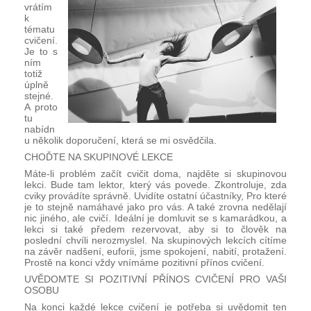
vrátím 
k 
tématu 
cvičení. 
Je to s 
ním 
totiž 
úplně 
stejné. 
A proto 
tu 
nabídn
u několik doporučení, která se mi osvědčila.
CHOĎTE NA SKUPINOVÉ LEKCE
Máte-li problém začít cvičit doma, najděte si skupinovou 
lekci. Bude tam lektor, který vás povede. Zkontroluje, zda 
cviky provádíte správně. Uvidíte ostatní účastníky, Pro které 
je to stejně namáhavé jako pro vás. A také zrovna nedělají 
nic jiného, ale cvičí. Ideální je domluvit se s kamarádkou, a 
lekci si také předem rezervovat, aby si to člověk na 
poslední chvíli nerozmyslel. Na skupinových lekcích cítíme 
na závěr nadšení, euforii, jsme spokojení, nabití, protažení. 
Prostě na konci vždy vnímáme pozitivní přínos cvičení. 
UVĚDOMTE SI POZITIVNÍ PŘÍNOS CVIČENÍ PRO VAŠI 
OSOBU
Na konci každé lekce cvičení je potřeba si uvědomit ten 