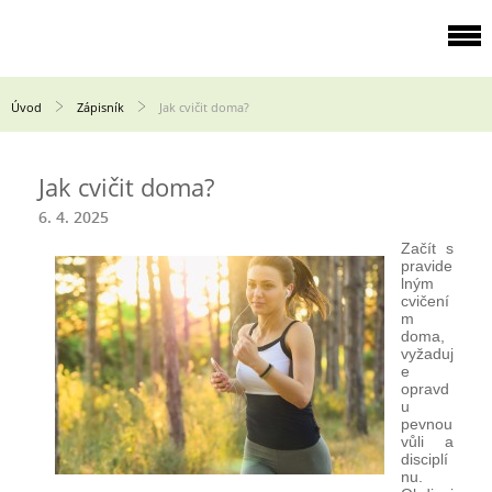
Úvod
Zápisník
Jak cvičit doma?
Jak cvičit doma?
6. 4. 2025
Začít s 
pravide
lným 
cvičení
m 
doma, 
vyžaduj
e 
opravd
u 
pevnou 
vůli a 
disciplí
nu. 