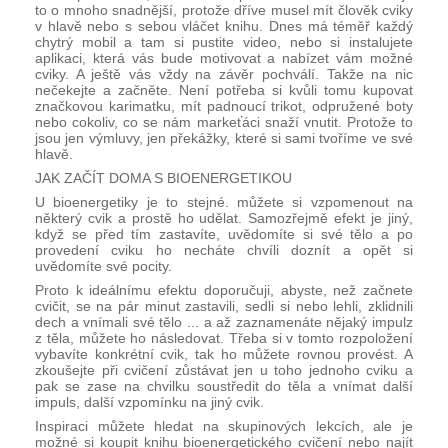
to o mnoho snadnější, protože dříve musel mít člověk cviky 
v hlavě nebo s sebou vláčet knihu. Dnes má téměř každý 
chytrý mobil a tam si pustite video, nebo si instalujete 
aplikaci, která vás bude motivovat a nabízet vám možné 
cviky. A ještě vás vždy na závěr pochválí. Takže na nic 
nečekejte a začněte. Není potřeba si kvůli tomu kupovat 
značkovou karimatku, mít padnoucí trikot, odpružené boty 
nebo cokoliv, co se nám markeťáci snaží vnutit. Protože to 
jsou jen výmluvy, jen překážky, které si sami tvoříme ve své 
hlavě.
JAK ZAČÍT DOMA S BIOENERGETIKOU
U bioenergetiky je to stejné. můžete si vzpomenout na 
některý cvik a prostě ho udělat. Samozřejmě efekt je jiný, 
když se před tím zastavíte, uvědomíte si své tělo a po 
provedení cviku ho necháte chvíli doznít a opět si 
uvědomíte své pocity.
Proto k ideálnímu efektu doporučuji, abyste, než začnete 
cvičit, se na pár minut zastavili, sedli si nebo lehli, zklidnili 
dech a vnímali své tělo ... a až zaznamenáte nějaký impulz 
z těla, můžete ho následovat. Třeba si v tomto rozpoložení 
vybavíte konkrétní cvik, tak ho můžete rovnou provést. A 
zkoušejte při cvičení zůstávat jen u toho jednoho cviku a 
pak se zase na chvilku soustředit do těla a vnímat další 
impuls, další vzpomínku na jiný cvik.
Inspiraci můžete hledat na skupinových lekcích, ale je 
možné si koupit knihu bioenergetického cvičení nebo najít 