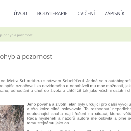
ÚVOD
BODYTERAPIE
CVIČENÍ
ZÁPISNÍK
uje pohyb a pozornost
pohyb a pozornost
Meira Schneidera
Sebeléčení
u od
s názvem
. Jedná se o autobiografi
 ho spíše označovali za nevidomého a nenabízeli mu moc možností, jak 
u, odhodlání a chuť do života a chtěl žít tak jako všichni ostatní chla
Jeho povaha a životní elán byly určující pro další vývoj u
v této knize silně oslovovalo. To rozhodnutí nepodleh
neutuchající snaha najít řešení na situaci, kterou větši
Řada myšlenek a názorů autora mě oslovila a plně se
tomu stejnému jako on.