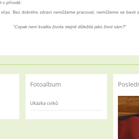
 v přírodě.
t včas. Bez dobrého zdraví nemůžeme pracovat, nemůžeme se bavit s
“
Copak není kvalita života stejně důležitá jako život sám?
”
Fotoalbum
Posledn
Ukázka cviků