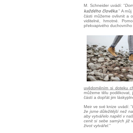
M. Schneider uvádí: “
Domn
každého člověka
.
” A můj
části můžeme ovlivnit a o
viditelné, hmotné. Pom
překvapivého duchovního 
uvědoměním si doteku ch
můžeme tělu poděkovat, j
částí a dopřát jim lásky
Meir ve své knize uvádí: “
že jsme důležitější než n
aby vytvářelo napětí v na
cenit si sebe samých již 
život vytvářel.
”