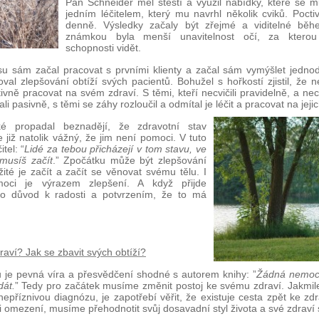
Pan Schneider měl štěstí a využil nabídky, které se m
jedním léčitelem, který mu navrhl několik cviků. Poctivě
denně. Výsledky začaly být zřejmé a viditelné běh
známkou byla menší unavitelnost očí, za kterou 
schopnosti vidět.
u sám začal pracovat s prvními klienty a začal sám vymýšlet jednodu
val zlepšování obtíží svých pacientů. Bohužel s hořkostí zjistil, že 
ivně pracovat na svém zdraví. S těmi, kteří necvičili pravidelně, a nec
i pasivně, s těmi se záhy rozloučil a odmítal je léčit a pracovat na jejic
ké propadal beznadějí, že zdravotní stav
 již natolik vážný, že jim není pomoci. V tuto
tel: “
Lidé za tebou přicházejí v tom stavu, ve
musíš začít
.” Zpočátku může být zlepšování
ité je začít a začít se věnovat svému tělu. I
moci je výrazem zlepšení. A když přijde
to důvod k radosti a potvrzením, že to má
raví? Jak se zbavit svých obtíží?
je pevná víra a přesvědčení shodné s autorem knihy: ”
Žádná nemoc n
dát.
” Tedy pro začátek musíme změnit postoj ke svému zdraví. Jakmil
nepříznivou diagnózu, je zapotřebí věřit, že existuje cesta zpět ke zdr
či omezení, musíme přehodnotit svůj dosavadní styl života a své zdraví s