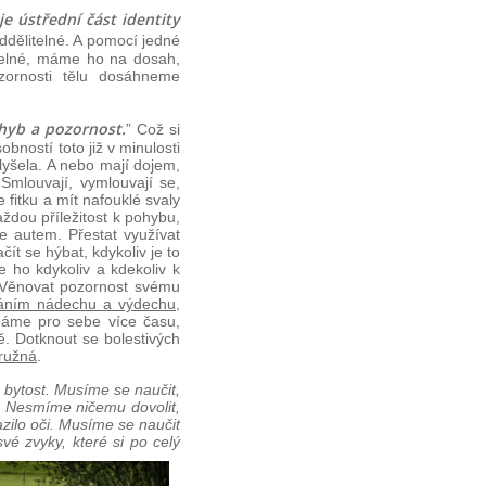
 je ústřední část identity
ddělitelné. A pomocí jedné
tatelné, máme ho na dosah,
zornosti tělu dosáhneme
hyb a pozornost.
” Což si
bností toto již v minulosti
slyšela. A nebo mají dojem,
Smlouvají, vymlouvají se,
e fitku a mít nafouklé svaly
ždou příležitost k pohybu,
e autem. Přestat využívat
čít se hýbat, kdykoliv je to
 ho kdykoliv a kdekoliv k
. Věnovat pozornost svému
áním nádechu a výdechu,
 máme pro sebe více času,
. Dotknout se bolestivých
pružná
.
u bytost. Musíme se naučit,
i. Nesmíme ničemu dovolit,
zilo oči. Musíme se naučit
vé zvyky, které si po celý