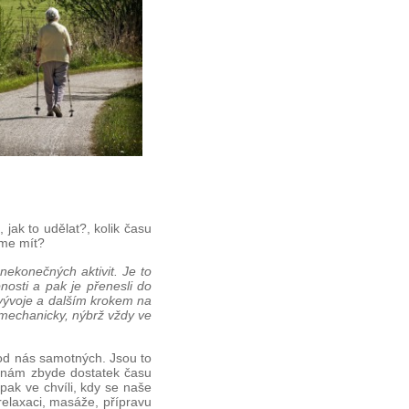
jak to udělat?, kolik času
eme mít?
nekonečných aktivit. Je to
nosti a pak je přenesli do
 vývoje a dalším krokem na
mechanicky, nýbrž vždy ve
 od nás samotných. Jsou to
ud nám zbyde dostatek času
pak ve chvíli, kdy se naše
 relaxaci, masáže, přípravu