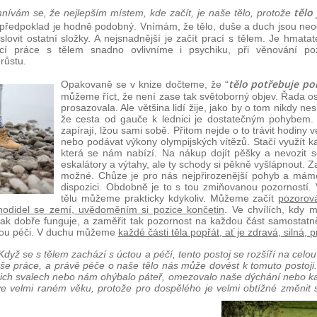
tělo
ívám se, že nejlepším místem, kde začít, je naše tělo, protože
 předpoklad je hodně podobný. Vnímám, že tělo, duše a duch jsou neo
slovit ostatní složky. A nejsnadnější je začít prací s tělem. Je hma
ocí práce s tělem snadno ovlivníme i psychiku, při věnování po
růstu.
tělo potřebuje po
Opakovaně se v knize dočteme, že “
můžeme říct, že není zase tak světoborný objev. Řada oso
prosazovala. Ale většina lidí žije, jako by o tom nikdy ne
že cesta od gauče k lednici je dostatečným pohybem. 
zapírají, lžou sami sobě. Přitom nejde o to trávit hodiny v
nebo podávat výkony olympijských vítězů. Stačí využít ka
která se nám nabízí. Na nákup dojít pěšky a nevozit s
eskalátory a výtahy, ale ty schody si pěkně vyšlápnout. Za
možné. Chůze je pro nás nejpřirozenější pohyb a máme
dispozici. Obdobně je to s tou zmiňovanou pozorností
tělu můžeme prakticky kdykoliv. Můžeme začít
pozorov
odidel se zemí, uvědoměním si pozice končetin
. Ve chvílích, kdy
ak dobře funguje, a zaměřit tak pozornost na každou část samostatně
plnou péči. V duchu můžeme
každé části těla popřát, ať je zdravá, silná, 
Když se s tělem zachází s úctou a péčí, tento postoj se rozšíří na celo
aše práce, a právě péče o naše tělo nás může dovést k tomuto postoj
šich svalech nebo nám ohýbalo páteř, omezovalo naše dýchání nebo ka
ve velmi raném věku, protože pro dospělého je velmi obtížné změnit s