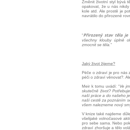
Změnit životní styl bývá
opakovat, že u nás nikdy 
kole atd. Ale prostě je 
navrátilo do přirozené ro
Přirozený stav těla je 
“
všechny klouby úplně o
zmocnit se těla.
”
Jaký život žijeme?
Péče o zdraví je pro nás 
péči o zdraví věnovat?. Al
Meir k tomu uvádí: “
Ve jm
skutečně život? Potřebuje
naší práce a do našeho je
naší cestě za poznáním s
všem nalezneme nový smy
V knize také najdeme důle
všelijaké volnočasové akt
pro sebe sama. Nebo pokud
zdraví zhoršuje a tělo vol