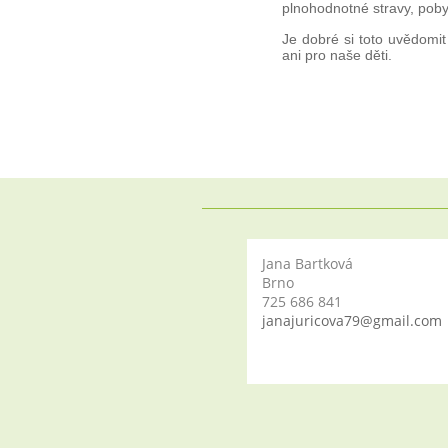
plnohodnotné stravy, pobyt
Je dobré si toto uvědomi
ani pro naše děti.
Jana Bartková
Brno
725 686 841
janajuricova79@gmail.com