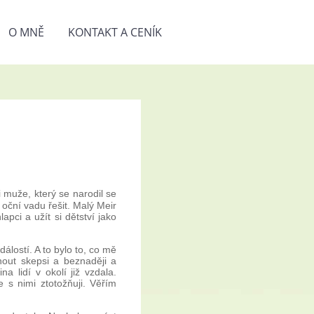
O MNĚ
KONTAKT A CENÍK
i muže, který se narodil se
oční vadu řešit. Malý Meir
pci a užít si dětství jako
dálostí. A to bylo to, co mě
nout skepsi a beznaději a
na lidí v okolí již vzdala.
 s nimi ztotožňuji. Věřím