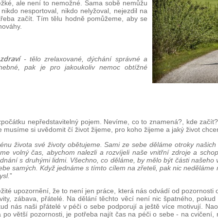
 těžké, ale není to nemožné. Sama sobě nemůžu
nikdo nesportoval, nikdo nelyžoval, nejezdil na
potřeba začít. Tím tělu hodně pomůžeme, aby se
vnováhy.
zdraví
- tělo zrelaxované, dýchání správné a
hebné, pak je pro jakoukoliv nemoc obtížné
zpočátku nepředstavitelný pojem. Nevíme, co to znamená?, kde začít?, 
e musíme si uvědomit čí život žijeme, pro koho žijeme a jaký život chc
énu života své životy obětujeme. Sami ze sebe děláme otroky našich 
me volný čas, abychom nalezli a rozvíjeli naše vnitřní zdroje a schop
dnání s druhými lidmi. Všechno, co děláme, by mělo být části našeho
ebe samých. Když jednáme s tímto cílem na zřeteli, pak nic neděláme 
sl.
”
žité upozornění, že to není jen práce, která nás odvádí od pozornosti
ivity, zábava, přátelé. Na dělání těchto věcí není nic špatného, pok
 nás naši přátelé v péči o sebe podporují a ještě více motivují. Nao
á po větší pozornosti, je potřeba najít čas na péči o sebe - na cvičení,