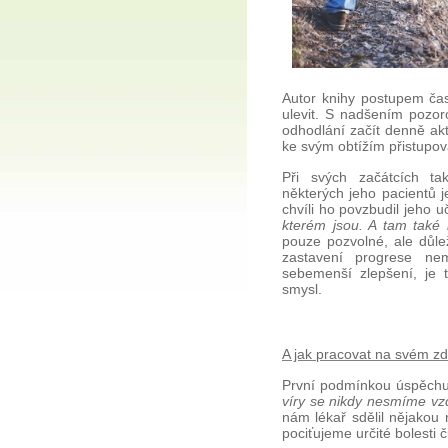
Autor knihy postupem čas
ulevit. S nadšením pozoro
odhodlání začít denně akt
ke svým obtížím přistupoval
Při svých začátcích ta
některých jeho pacientů je
chvíli ho povzbudil jeho uči
kterém jsou. A tam také 
pouze pozvolné, ale důlež
zastavení progrese ne
sebemenší zlepšení, je 
smysl.
A jak pracovat na svém zd
První podmínkou úspěchu 
víry se nikdy nesmíme vz
nám lékař sdělil nějakou 
pociťujeme určité bolesti 