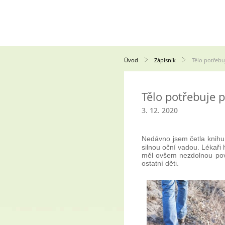
Úvod
Zápisník
Tělo potřeb
Tělo potřebuje 
3. 12. 2020
Nedávno jsem četla knih
silnou oční vadou. Lékaři
měl ovšem nezdolnou povah
ostatní děti.