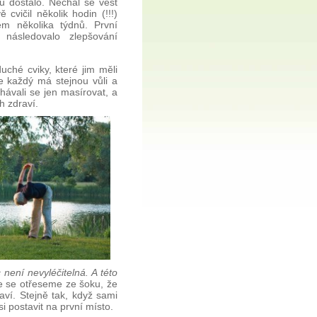
u dostalo. Nechal se vést
 cvičil několik hodin (!!!)
em několika týdnů. První
následovalo zlepšování
ché cviky, které jim měli
ne každý má stejnou vůli a
hávali se jen masírovat, a
h zdraví.
ení nevyléčitelná. A této
e se otřeseme ze šoku, že
aví. Stejně tak, když sami
i postavit na první místo.