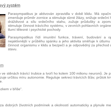
ový systém
Parasympatikus je aktivován zpravidla v době klidu. Má opačn
zmenšuje průměr zornice a stimuluje slzné žlázy, snižuje srdeční f
dráždivost a sílu srdečního stahu, zužuje průdušky a zpom
stimuluje činnost trávícího systému, v zevních pohlavních orgáne
tlumí tělesné i psychické pochody.
Parasympatikus řídí imunitní funkce, trávení, budování a o
nejaktivnější v průběhu spánku a jeho aktivita směřuje k útlumu
činnost organismu v klidu a bezpečí a je odpovědný za přechod 
stavu.
ém
mo ve stěnách trávící trubice a tvoří ho kolem 100 milionu neuronů. Je
uje určitou míru autonomie. Reguluje sekreci trávících šťáv, průtok krv
e.
zkem v břiše“.
za dobrých životních podmínek a okolností automaticky a plynule mezi