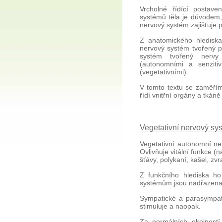
Vrcholné řídící postav
systémů těla je důvodem
nervový systém zajišťuje 
Z anatomického hlediska
nervový systém tvořený p
systém tvořený nervy 
(autonomními a senziti
(vegetativními).
V tomto textu se zaměřím
řídí vnitřní orgány a tkáně
Vegetativní nervový sy
Vegetativní autonomní ner
Ovlivňuje vitální funkce (n
šťávy, polykaní, kašel, zvra
Z funkčního hlediska ho
systémům jsou nadřazena
Sympatické a parasympati
stimuluje a naopak.
Za normálních okolností