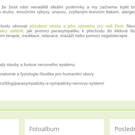
 že život nám nenadělil ideální podmínky a my začneme trpět bol
o druhu, emočními výkyvy, únavou, zvýšeným krevním tlakem, alergi
e budu věnovat
působení stresu a jeho významu pro náš život
. Nav
kci uklidnit,
jak pomoci parasympatiku k přechodu do klidové fáz
em terapie, meditace, relaxace, masáži nebo pomocí vegetoterapie.
lady stavby a funkce nervového systému
natomie a fyziologie člověka pro humanitní obory
.cz/blog/parasympaticky-a-sympaticky-nervovy-system/
Fotoalbum
Posledn