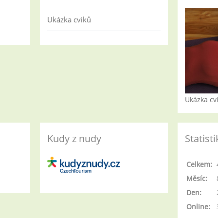
Ukázka cviků
Ukázka cv
Kudy z nudy
Statisti
Celkem:
Měsíc:
Den:
Online: