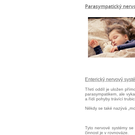
Parasympatický nerv
Enterický nervový syst
Třetí oddíl je uložen pří
parasympatikem, ale vykaz
a řídí pohyby trávící trubic
Někdy se také nazývá „mo
Tyto nervové systémy se 
činnost je v rovnováze.