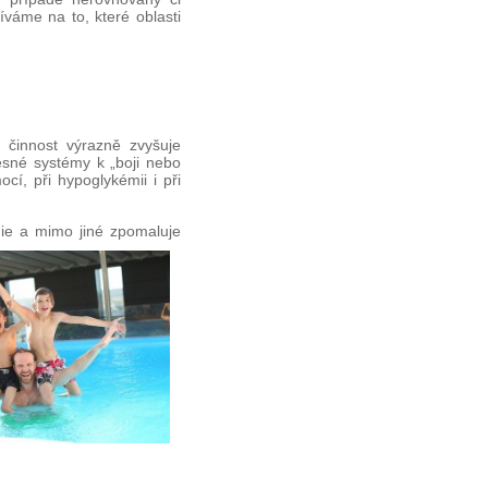
áme na to, které oblasti
i činnost výrazně zvyšuje
esné systémy k „boji nebo
cí, při hypoglykémii i při
ie a mimo jiné zpomaluje