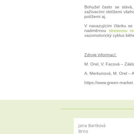
Bohužel často se stává,
zažívacími obtížemi všeh
potížemi aj.
V navazujícím článku s
nadměrnou
stresovou rea
vazomotorický cyklus běh
Zdroje informací:
M. Orel, V. Facová – Zák
A. Merkunová, M. Orel – A
https://www.green-market
Jana Bartková
Brno