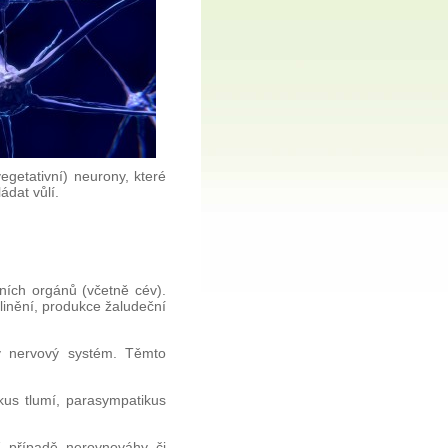
getativní) neurony, které
ádat vůlí.
řních orgánů (včetně cév).
 slinění, produkce žaludeční
ký nervový systém. Těmto
kus tlumí, parasympatikus
V případě nerovnováhy či