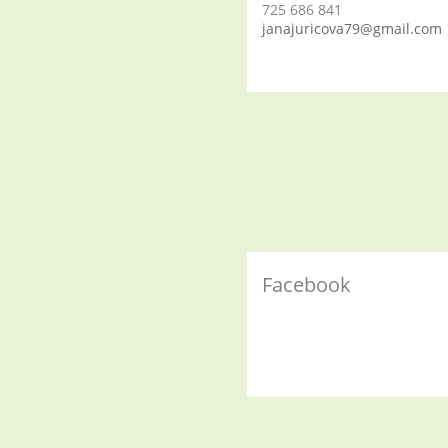
725 686 841
janajuricova79@gmail.com
Facebook