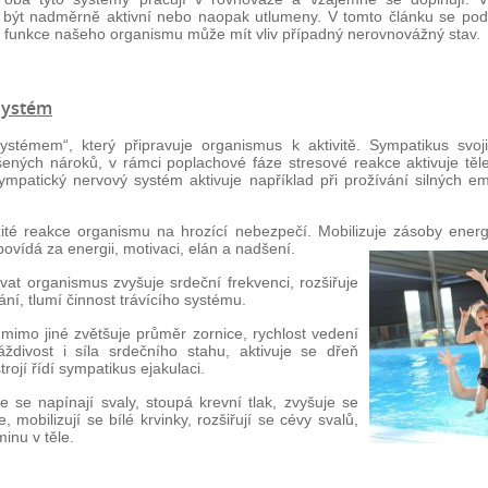
ýt nadměrně aktivní nebo naopak utlumeny. V tomto článku se podív
ké funkce našeho organismu může mít vliv případný nerovnovážný stav.
systém
stémem“, který připravuje organismus k aktivitě. Sympatikus svoj
ýšených nároků, v rámci poplachové fáze stresové reakce aktivuje těl
mpatický nervový systém aktivuje například při prožívání silných emo
té reakce organismu na hrozící nebezpečí. Mobilizuje zásoby energ
povídá za energii, motivaci, elán a nadšení.
ovat organismus zvyšuje srdeční frekvenci, rozšiřuje
ní, tlumí činnost trávícího systému.
imo jiné zvětšuje průměr zornice, rychlost vedení
ždivost i síla srdečního stahu, aktivuje se dřeň
rojí řídí sympatikus ejakulaci.
se napínají svaly, stoupá krevní tlak, zvyšuje se
 mobilizují se bílé krvinky, rozšiřují se cévy svalů,
inu v těle.