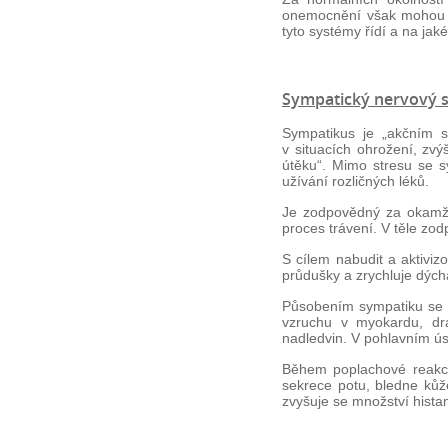
onemocnění však mohou b
tyto systémy řídí a na ja
Sympatický nervový 
Sympatikus je „akčním sy
v situacích ohrožení, zv
útěku“. Mimo stresu se sy
užívání rozličných léků.
Je zodpovědný za okamži
proces trávení. V těle zod
S cílem nabudit a aktiviz
průdušky a zrychluje dýchá
Působením sympatiku se m
vzruchu v myokardu, drá
nadledvin. V pohlavním úst
Během poplachové reakce 
sekrece potu, bledne kůže,
zvyšuje se množství histam