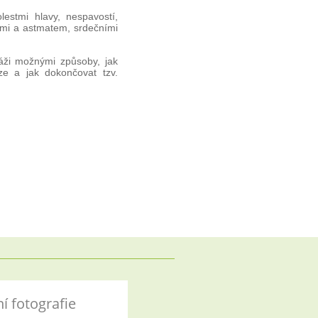
estmi hlavy, nespavostí,
emi a astmatem, srdečními
áži možnými způsoby, jak
e a jak dokončovat tzv.
í fotografie