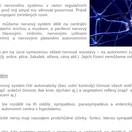
ení nervového systému v rámci regulačních
, proč má smysl mu věnovat pozornost. Právě
propojení zmíněných rovin.
 můžeme nervový systém dělit na centrální
áteřní míchou a mozkem, a periferní nervový
hlavovými, míšními, nervovými uzlinami
vními) a nervovými pleteněmi autonomními
 jen na úzce vymezenou oblast nervové soustavy – na autonomní (ve
 (tj. srdce, plíce, žaludek, střeva, cévy atd.). Jejich řízení nemůžeme ovl
stém
vový systém řídí automaticky (bez volní kontroly) činnost všech vnit
apř. srdeční činnost, tlak krve, dýchání aj.) a vegetativní reflexy (např.
cení aj.).
 lze rozdělit na tři oddíly: sympatikus, parasympatikus a enteric
 autonomní centra v hypotalamu.
cké nervy mají navzájem protichůdné účinky: funkci, kterou sympati
 oba tyto systémy pracují v rovnováze a vzájemně se doplňují. 