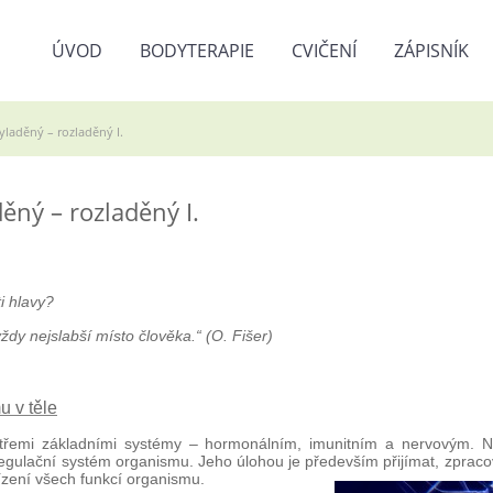
ÚVOD
BODYTERAPIE
CVIČENÍ
ZÁPISNÍK
yladěný – rozladěný I.
ěný – rozladěný I.
i hlavy?
y nejslabší místo člověka.“ (O. Fišer)
 v těle
 třemi základními systémy – hormonálním, imunitním a nervovým. N
 regulační systém organismu. Jeho úlohou je především přijímat, zpraco
ízení všech funkcí organismu.