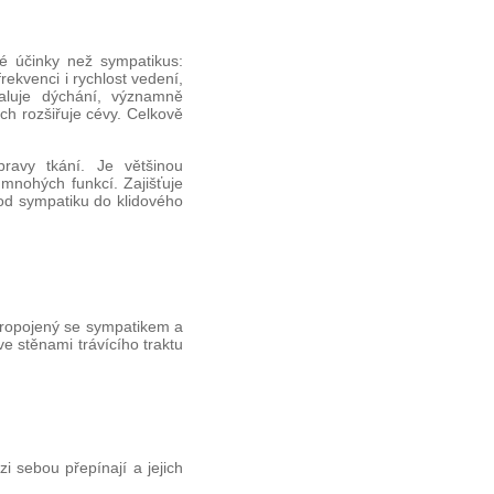
é účinky než sympatikus:
rekvenci i rychlost vedení,
aluje dýchání, významně
ch rozšiřuje cévy. Celkově
pravy tkání. Je většinou
 mnohých funkcí. Zajišťuje
od sympatiku do klidového
 propojený se sympatikem a
e stěnami trávícího traktu
 sebou přepínají a jejich