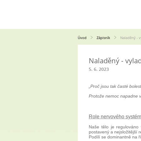
Úvod
Zápisník
Naladěný - v
Naladěný - vylad
5. 6. 2023
„Proč jsou tak časté bolest
Protože nemoc napadne vžd
Role nervového systému
Naše tělo je regulováno
postavený a nejsložitější
Podílí se dominantně na ř