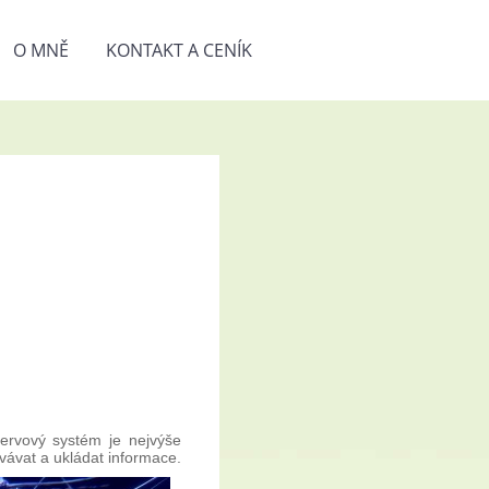
O MNĚ
KONTAKT A CENÍK
ervový systém je nejvýše
vávat a ukládat informace.