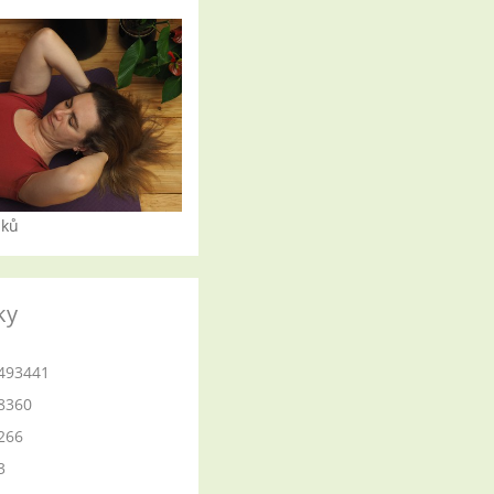
iků
ky
493441
8360
266
3