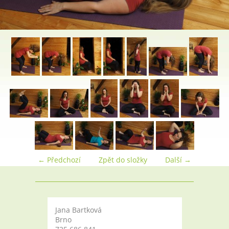
← Předchozí
Zpět do složky
Další →
Jana Bartková
Brno