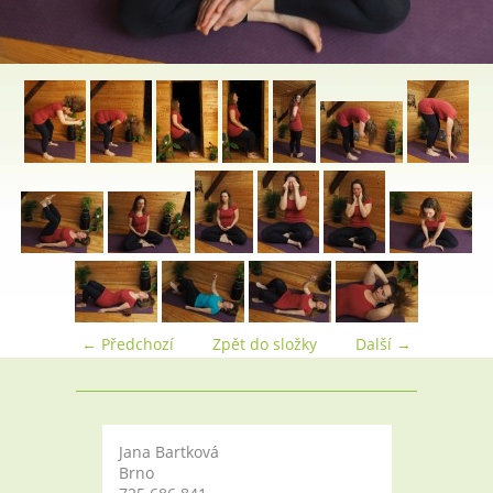
← Předchozí
Zpět do složky
Další →
Jana Bartková
Brno