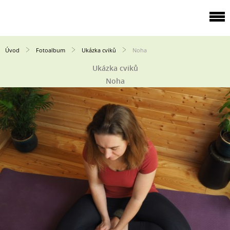
Úvod
Fotoalbum
Ukázka cviků
Noha
Ukázka cviků
Noha